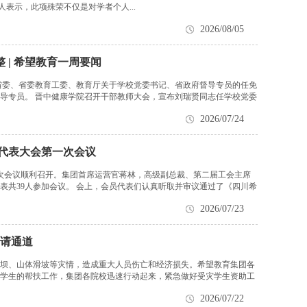
相关负责人表示，此项殊荣不仅是对学者个人...
2026/08/05
 | 希望教育一周要闻
省委、省委教育工委、教育厅关于学校党委书记、省政府督导专员的任免
导专员。 晋中健康学院召开干部教师大会，宣布刘瑞贤同志任学校党委
2026/07/24
员代表大会第一次会议
一次会议顺利召开。集团首席运营官蒋林，高级副总裁、第二届工会主席
表共39人参加会议。 会上，会员代表们认真听取并审议通过了《四川希
2026/07/23
请通道
坝、山体滑坡等灾情，造成重大人员伤亡和经济损失。希望教育集团各
学生的帮扶工作，集团各院校迅速行动起来，紧急做好受灾学生资助工
2026/07/22