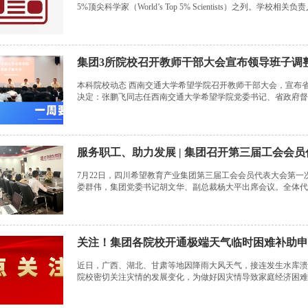
5%顶尖科学家（World’s Top 5% Scientists）之列。学校
集团3所院校召开教师干部大会宣布领导班子调整
本科院校动态 西南交通大学希望学院召开教师干部大会，宣布
决定：张鹏飞同志任西南交通大学希望学院党委书记、省政府督
书记、督导专员，李荣江同...
服务职工、助力发展 | 集团召开第三届工会会
7月22日，四川希望教育产业集团第三届工会会员代表大会第
娄群伟，集团党委书记胡文华、副总裁杨大平出席会议。全体代
望教育产业集团有限公司第...
关注！集团各院校开通极端天气临时困难补助申
近日，广西、湖北、甘肃等地因降雨大风天气，接连发生水库溃
院校密切关注灾情的发展变化，为做好因灾情导致家庭经济困难
作。 集团各院校明确，资助对象为因极端天气等...