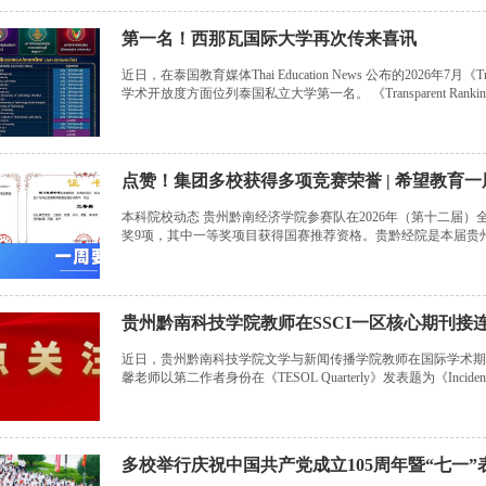
第一名！西那瓦国际大学再次传来喜讯
近日，在泰国教育媒体Thai Education News 公布的2026年7月《Tra
学术开放度方面位列泰国私立大学第一名。 《Transparent Ranking of
点赞！集团多校获得多项竞赛荣誉 | 希望教育
本科院校动态 贵州黔南经济学院参赛队在2026年（第十二届
奖9项，其中一等奖项目获得国赛推荐资格。贵黔经院是本届贵
院、太原同善康复...
贵州黔南科技学院教师在SSCI一区核心期刊接
近日，贵州黔南科技学院文学与新闻传播学院教师在国际学术期
馨老师以第二作者身份在《TESOL Quarterly》发表题为《Incidental Acquisi
多校举行庆祝中国共产党成立105周年暨“七一”表