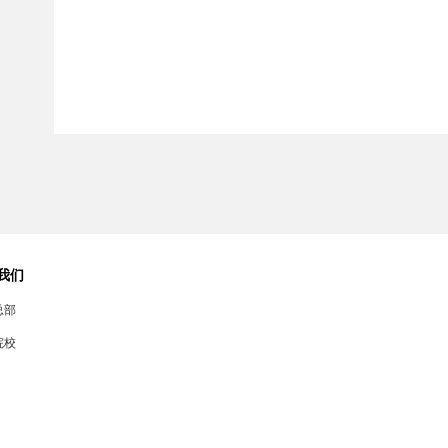
我们
总部
院校