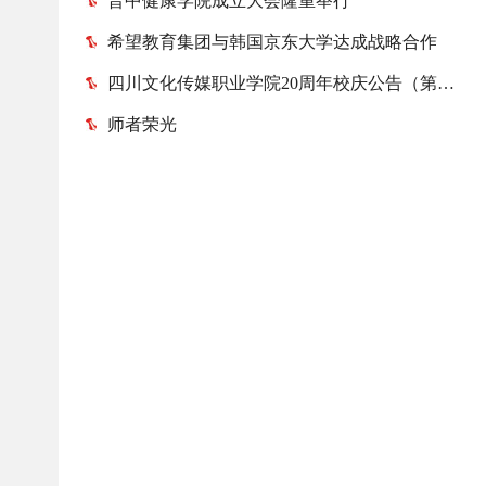
晋中健康学院成立大会隆重举行
希望教育集团与韩国京东大学达成战略合作
四川文化传媒职业学院20周年校庆公告（第一号）
师者荣光