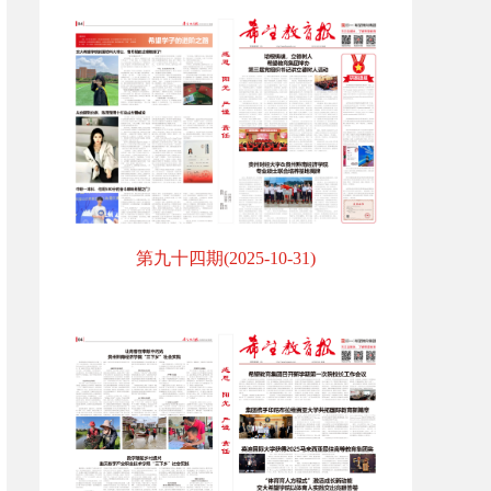
第九十四期(2025-10-31)