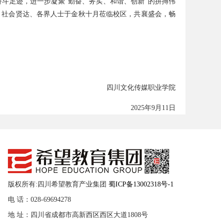
斗足迹，进一步凝聚“勤奋、务实、和谐、创新”的拼搏伟
、社会贤达、各界人士于金秋十月莅临校区，共襄盛会，畅
四川文化传媒职业学院
2025
年
9
月
11
日
版权所有:四川希望教育产业集团
蜀ICP备13002318号-1
电 话：028-69694278
地 址：四川省成都市高新西区西区大道1808号