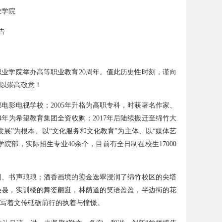
业学院
告
职业学院举办高等职业教育
20
周年。值此历史性时刻，谨向
以崇高敬意！
都电影电视学校；
2005
年升格为高职专科，时获著名作家、
4
年为希望教育集团全资收购；
2017
年后陆续搬迁至绵竹大
展”为根本、以“文化服务和文化教育”为主体、以“媒体艺
学院部，实际招生专业
40
余个，目前有全日制在校生
17000
阁、书声琅琅；酒香画境的鎏金迭翠浸润了绵竹校区的尖塔
袅袅，实训楼的舞姿翩跹，林荫道的笑语盈盈，半边街的花
写着文传砥砺前行的执着与憧憬。