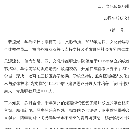
四川文化传媒职
20
周年校庆公
（第一号）
廿载流光，学韵绵长；崇德尚礼，文脉传扬。
2025
年是四川文化传媒
全体师生员工、海内外校友及关心支持学校改革发展的社会各界同仁致
思源流长，使命如磐。四川文化传媒职业学院肇始于
1998
年创立的成
书法家、革命前辈马识途老先生欣题校名，开始在成都崇州办学；
201
学城，形成一校两地三校区办学格局。学校坚持以“服务区域经济文化发
术与媒体技术”为支撑的“
12257
”专业建设思路开展人才培养，设
9
个教
余人，专兼职教师近
1000
人。
草木知意，岁月含情。千年蜀州的烟霞织锦氤氲了崇州校区的亭台楼
穹窗、魔仙幻境。琴房的乐音悠悠，操场的身形矫健，图书馆的墨香
果飘香，四季轮回中飞扬着学子永不磨灭的青春与梦想，移步换形中书