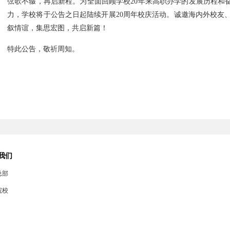
弦歌不辍，再启新程。为全面回顾学校
20
年来高职办学的发展历程和奋
力，学校将于公告之日起陆续开展
20
周年校庆活动。诚邀海内外校友
叙情谊，集思宏图，共启新篇！
特此公告，敬祈周知。
我们
总部
院校