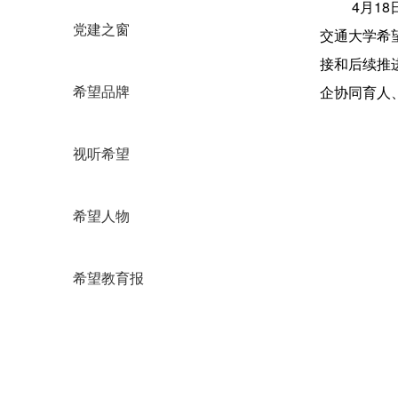
4月1
党建之窗
交通大学希
接和后续推
企协同育人
希望品牌
视听希望
希望人物
希望教育报