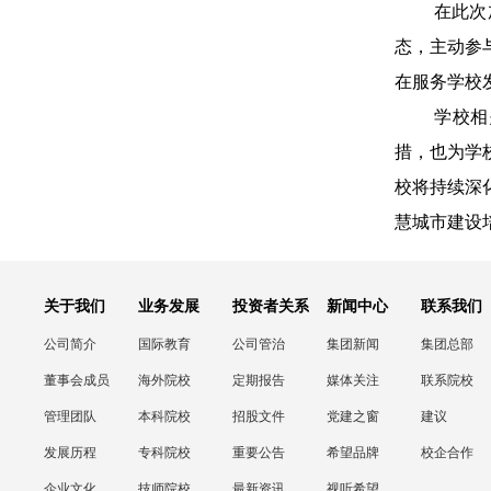
在此次
态，主动参
在服务学校
学校相
措，也为学
校将持续深
慧城市建设
关于我们
业务发展
投资者关系
新闻中心
联系我们
公司简介
国际教育
公司管治
集团新闻
集团总部
董事会成员
海外院校
定期报告
媒体关注
联系院校
管理团队
本科院校
招股文件
党建之窗
建议
发展历程
专科院校
重要公告
希望品牌
校企合作
企业文化
技师院校
最新资讯
视听希望