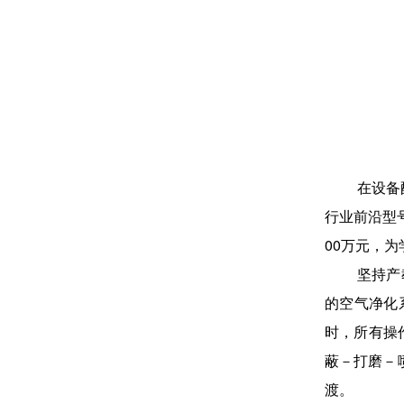
在设备
行业前沿型
00万元，
坚持产
的空气净化
时，所有操
蔽－打磨－
渡。