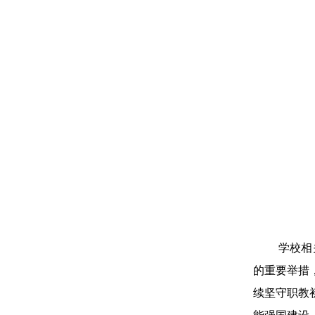
学校相
的重要举措
续坚守职教
能强国建设