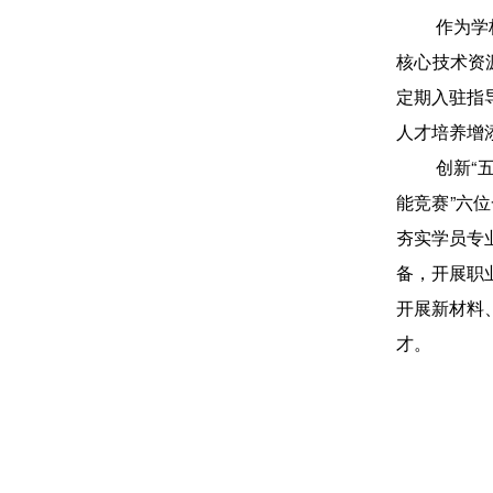
作为学
核心技术资
定期入驻指
人才培养增
创新“
能竞赛”六
夯实学员专
备，开展职
开展新材料
才。