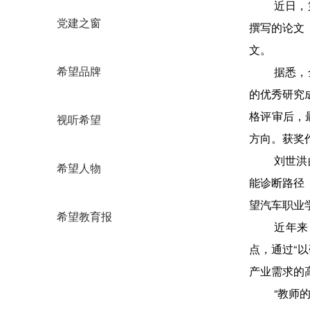
近日，
党建之窗
撰写的论文
文。
据悉，
希望品牌
的优秀研究
格评审后，
视听希望
方向。获奖
刘世洪
希望人物
能诊断路径
望汽车职业
希望教育报
近年来
点，通过“
产业需求的
“教师