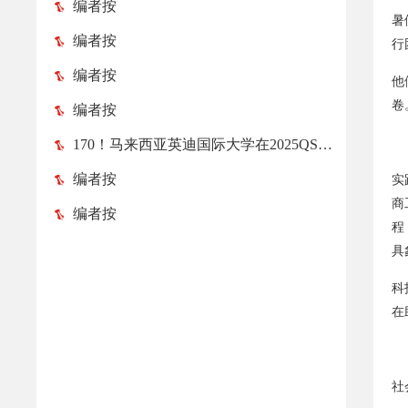
编者按
暑
编者按
行
编者按
他
卷
编者按
170！马来西亚英迪国际大学在2025QS亚洲大学排名榜中跃升52位！
编者按
实
商
编者按
程
具
科
在
社