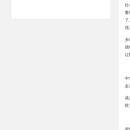
社
重
了
强
乡
描
让
中
走
成
统
学