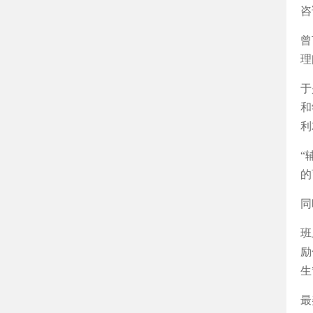
咨
曾
理
于
和
利
“
的
同
班
励
生
最